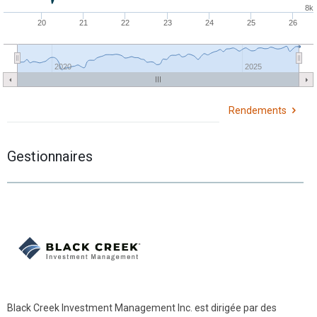
8k
20
21
22
23
24
25
26
2020
2025
Rendements
Gestionnaires
Black Creek Investment Management Inc. est dirigée par des