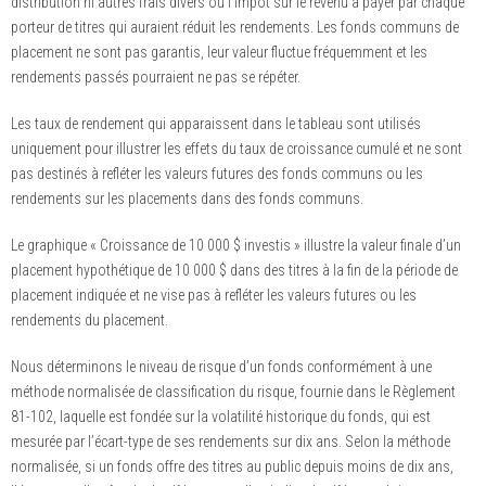
distribution ni autres frais divers ou l’impôt sur le revenu à payer par chaque
porteur de titres qui auraient réduit les rendements. Les fonds communs de
placement ne sont pas garantis, leur valeur fluctue fréquemment et les
rendements passés pourraient ne pas se répéter.
Les taux de rendement qui apparaissent dans le tableau sont utilisés
uniquement pour illustrer les effets du taux de croissance cumulé et ne sont
pas destinés à refléter les valeurs futures des fonds communs ou les
rendements sur les placements dans des fonds communs.
Le graphique « Croissance de 10 000 $ investis » illustre la valeur finale d’un
placement hypothétique de 10 000 $ dans des titres à la fin de la période de
placement indiquée et ne vise pas à refléter les valeurs futures ou les
rendements du placement.
Nous déterminons le niveau de risque d’un fonds conformément à une
méthode normalisée de classification du risque, fournie dans le Règlement
81-102, laquelle est fondée sur la volatilité historique du fonds, qui est
mesurée par l’écart-type de ses rendements sur dix ans. Selon la méthode
normalisée, si un fonds offre des titres au public depuis moins de dix ans,