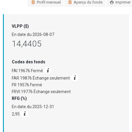
Profil mensuel
Aperçu du fonds
Imprimer
VLPP ($)
En date du
2026-08-07
14,4405
Codes des fonds
FAI 19676 Fermé
FAR 19876 Échange seulement
FR 19576 Fermé
FRVI 19776 Échange seulement
RFG (%)
En date du
2025-12-31
2,95