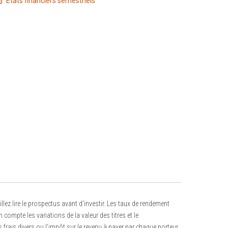
États financiers semestriels
z lire le prospectus avant d’investir. Les taux de rendement
mpte les variations de la valeur des titres et le
 frais divers ou l’impôt sur le revenu à payer par chaque porteur