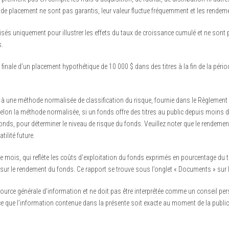
de placement ne sont pas garantis, leur valeur fluctue fréquemment et les rendem
isés uniquement pour illustrer les effets du taux de croissance cumulé et ne sont
.
 finale d’un placement hypothétique de 10 000 $ dans des titres à la fin de la pério
ne méthode normalisée de classification du risque, fournie dans le Règlement 81-
elon la méthode normalisée, si un fonds offre des titres au public depuis moins de 
onds, pour déterminer le niveau de risque du fonds. Veuillez noter que le rendement
tilité future.
e mois, qui reflète les coûts d’exploitation du fonds exprimés en pourcentage du to
on sur le rendement du fonds. Ce rapport se trouve sous l’onglet « Documents » sur
ource générale d’information et ne doit pas être interprétée comme un conseil per
 à ce que l’information contenue dans la présente soit exacte au moment de la publ