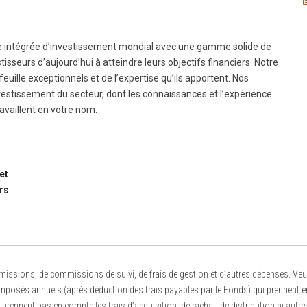
me intégrée d’investissement mondial avec une gamme solide de
isseurs d’aujourd’hui à atteindre leurs objectifs financiers. Notre
euille exceptionnels et de l’expertise qu’ils apportent. Nos
nvestissement du secteur, dont les connaissances et l’expérience
ravaillent en votre nom.
et
rs
ions, de commissions de suivi, de frais de gestion et d’autres dépenses. Veuille
sés annuels (après déduction des frais payables par le Fonds) qui prennent en co
rennent pas en compte les frais d’acquisition, de rachat, de distribution ni autres