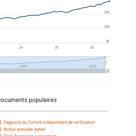
20k
10k
0k
24
25
26
2024
2026
ocuments populaires
Rapports du Comité indépendant de vérification
Notice annuelle datée