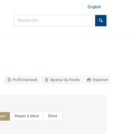
English
Profil mensuel
Aperçu du fonds
Imprimer
yen
Moyen à élevé
Élevé