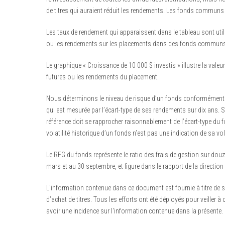
de titres qui auraient réduit les rendements. Les fonds communs 
Les taux de rendement qui apparaissent dans le tableau sont util
ou les rendements sur les placements dans des fonds communs
Le graphique « Croissance de 10 000 $ investis » illustre la valeur
futures ou les rendements du placement.
Nous déterminons le niveau de risque d’un fonds conformément à u
qui est mesurée par l’écart-type de ses rendements sur dix ans. S
référence doit se rapprocher raisonnablement de l’écart-type du f
volatilité historique d’un fonds n’est pas une indication de sa vola
Le RFG du fonds représente le ratio des frais de gestion sur douz
mars et au 30 septembre, et figure dans le rapport de la directi
L'information contenue dans ce document est fournie à titre de s
d’achat de titres. Tous les efforts ont été déployés pour veiller
avoir une incidence sur l'information contenue dans la présente.