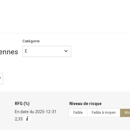
Nom/code
du
fonds
Catégorie
iennes
RFG (%)
Niveau de risque
En date du
2025-12-31
Faible
Faible à moyen
Mo
2,33