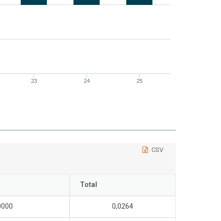
23
24
25
CSV
Total
0000
0,0264