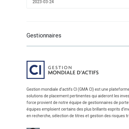
autre
autre
2023-03-24
jour,
jour,
la
la
touche
touche
Page
Page
suivante
suivante
Gestionnaires
ou
ou
précédente
précédente
pour
pour
changer
changer
de
de
mois
mois
et
et
les
les
Gestion mondiale d’actifs CI (GMA CI) est une platefor
touches
touches
solutions de placement pertinentes qui aideront les invest
Contrôle
Contrôle
force provient de notre équipe de gestionnaires de portef
et
et
équipes emploient certains des plus brillants esprits d’i
page
page
en recherche, sélection de titres et gestion des risques t
précédente
précédente
ou
ou
suivante
suivante