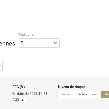
Nom/code
du
fonds
Catégorie
iennes
RFG (%)
Niveau de risque
En date du
2025-12-31
Faible
Faible à moyen
Mo
2,33