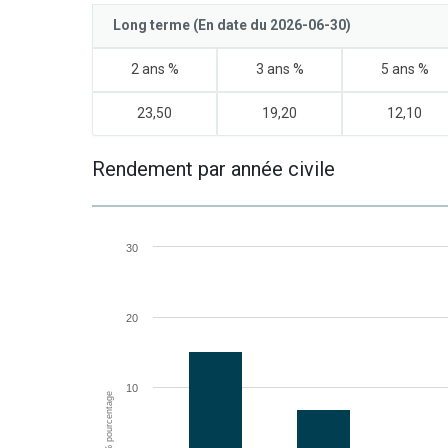
Long terme (En date du 2026-06-30)
2 ans %
3 ans %
5 ans %
23,50
19,20
12,10
Rendement par année civile
30
20
10
% pourcentage