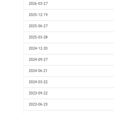
touches
touches
2026-03-27
Contrôle
Contrôle
et
et
2025-12-19
les
les
flèches
flèches
2025-06-27
Haut
Haut
ou
ou
2025-03-28
Bas
Bas
ou
ou
2024-12-20
Gauche
Gauche
ou
ou
2024-09-27
Droite
Droite
pour
pour
2024-06-21
passer
passer
d’un
d’un
2024-03-22
jour
jour
du
du
2023-09-22
mois
mois
à
à
2023-06-23
un
un