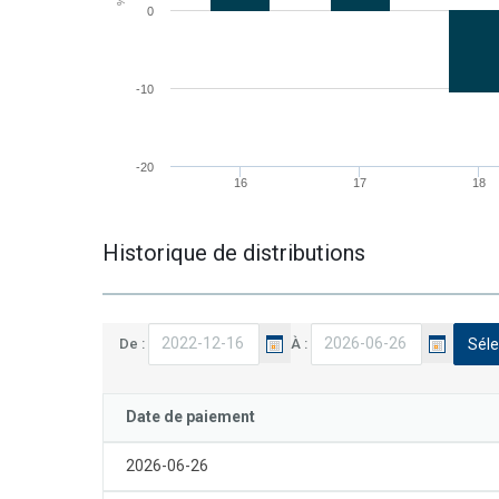
0
-10
-20
16
17
18
Historique de distributions
Le
Le
De :
À :
Séle
calendrier
calendrier
a
a
été
été
Date de paiement
lancé.
lancé.
Utilisez
Utilisez
2026-06-26
les
les