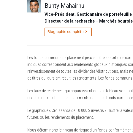
Bunty Mahairhu
pour
pour
changer
changer
Vice-Président, Gestionnaire de portefeuille 
d’année
d’année
Directeur de la recherche – Marchés boursie
et
et
Biographie complète
appuyez
appuyez
sur
sur
la
la
touche
touche
Les fonds communs de placement peuvent être assortis de commiss
Retour
Retour
indiqués correspondent aux rendements globaux historiques compo
pour
pour
réinvestissement de toutes les dividendes/distributions, mais ne p
entrer
entrer
la
la
de titres qui auraient réduit les rendements. Les fonds communs 
date.
date.
Les taux de rendement qui apparaissent dans le tableau sont util
ou les rendements sur les placements dans des fonds communs
Le graphique « Croissance de 10 000 $ investis » illustre la valeur
futures ou les rendements du placement.
Nous déterminons le niveau de risque d’un fonds conformément à u