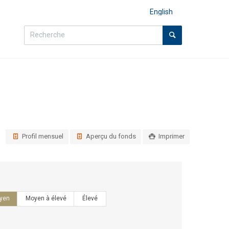
English
Profil mensuel
Aperçu du fonds
Imprimer
yen
Moyen à élevé
Élevé