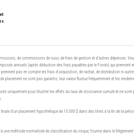
et
rs
ions, de commissions de suivi, de frais de gestion et d’autres dépenses. Veuille
sés annuels (après déduction des frais payables par le Fonds) qui prennent en co
rennent pas en compte les frais d’acquisition, de rachat, de distribution ni autres
de placement ne sont pas garantis, leur valeur fluctue fréquemment et les rendem
isés uniquement pour illustrer les effets du taux de croissance cumulé et ne sont
.
 finale d’un placement hypothétique de 10 000 $ dans des titres à la fin de la pério
ne méthode normalisée de classification du risque, fournie dans le Règlement 81-