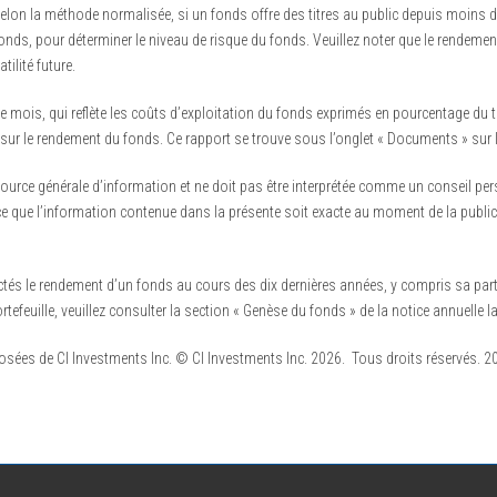
elon la méthode normalisée, si un fonds offre des titres au public depuis moins de 
onds, pour déterminer le niveau de risque du fonds. Veuillez noter que le rendement
tilité future.
e mois, qui reflète les coûts d’exploitation du fonds exprimés en pourcentage du to
on sur le rendement du fonds. Ce rapport se trouve sous l’onglet « Documents » sur
ource générale d’information et ne doit pas être interprétée comme un conseil per
 à ce que l’information contenue dans la présente soit exacte au moment de la publ
ctés le rendement d’un fonds au cours des dix dernières années, y compris sa par
efeuille, veuillez consulter la section « Genèse du fonds » de la notice annuelle l
ées de CI Investments Inc. © CI Investments Inc. 2026. Tous droits réservés. 20