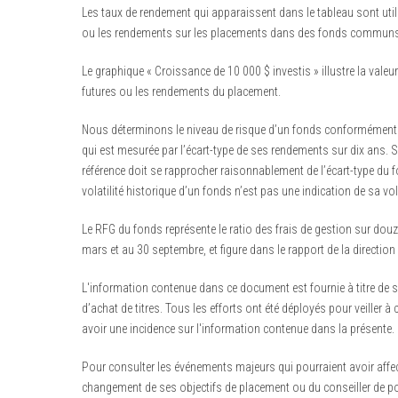
Les taux de rendement qui apparaissent dans le tableau sont util
ou les rendements sur les placements dans des fonds communs
Le graphique « Croissance de 10 000 $ investis » illustre la valeur
futures ou les rendements du placement.
Nous déterminons le niveau de risque d’un fonds conformément à u
qui est mesurée par l’écart-type de ses rendements sur dix ans. S
référence doit se rapprocher raisonnablement de l’écart-type du f
volatilité historique d’un fonds n’est pas une indication de sa vola
Le RFG du fonds représente le ratio des frais de gestion sur douz
mars et au 30 septembre, et figure dans le rapport de la directi
L'information contenue dans ce document est fournie à titre de s
d’achat de titres. Tous les efforts ont été déployés pour veiller
avoir une incidence sur l'information contenue dans la présente.
Pour consulter les événements majeurs qui pourraient avoir affe
changement de ses objectifs de placement ou du conseiller de port