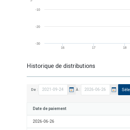
-10
-20
-30
16
17
18
Historique de distributions
Le
Le
De :
À :
Séle
calendrier
calendrier
a
a
été
été
Date de paiement
lancé.
lancé.
Utilisez
Utilisez
2026-06-26
les
les