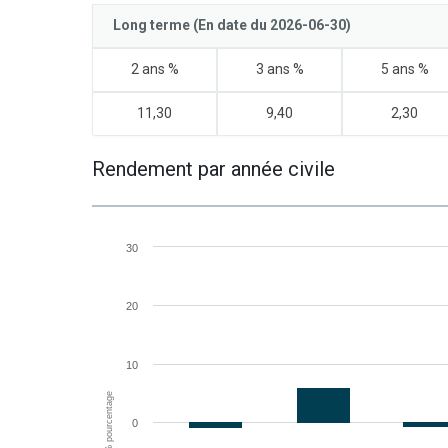
Long terme (En date du 2026-06-30)
2 ans %
3 ans %
5 ans %
11,30
9,40
2,30
Rendement par année civile
30
20
10
% pourcentage
0