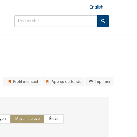
English
Profil mensuel
Aperçu du fonds
Imprimer
yen
Moyen à élevé
Élevé