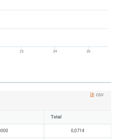
23
24
25
CSV
Total
0000
0,0714