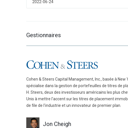
autre
autre
2022-06-24
jour,
jour,
la
la
touche
touche
Page
Page
suivante
suivante
Gestionnaires
ou
ou
précédente
précédente
pour
pour
changer
changer
de
de
mois
mois
et
et
Cohen & Steers Capital Management, Inc., basée à New Yo
les
les
spécialise dans la gestion de portefeuilles de titres de
touches
touches
H. Steers, deux des investisseurs américains les plus ch
Contrôle
Contrôle
Unis à mettre l'accent sur les titres de placement immob
et
et
de file de l'industrie et un innovateur de premier plan.
page
page
précédente
précédente
ou
ou
Jon Cheigh
suivante
suivante