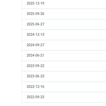
touches
touches
2025-12-19
Contrôle
Contrôle
et
et
2025-09-26
les
les
flèches
flèches
2025-06-27
Haut
Haut
ou
ou
2024-12-13
Bas
Bas
ou
ou
2024-09-27
Gauche
Gauche
ou
ou
2024-06-21
Droite
Droite
pour
pour
2023-09-22
passer
passer
d’un
d’un
2023-06-23
jour
jour
du
du
2022-12-16
mois
mois
à
à
2022-09-23
un
un