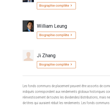
pour
pour
Biographie complète
changer
changer
d’année
d’année
et
et
William Leung
appuyez
appuyez
sur
sur
Biographie complète
la
la
touche
touche
Retour
Retour
pour
pour
Ji Zhang
entrer
entrer
la
la
Biographie complète
date.
date.
Les fonds communs de placement peuvent être assortis de commiss
indiqués correspondent aux rendements globaux historiques compo
réinvestissement de toutes les dividendes/distributions, mais ne p
de titres qui auraient réduit les rendements. Les fonds communs 