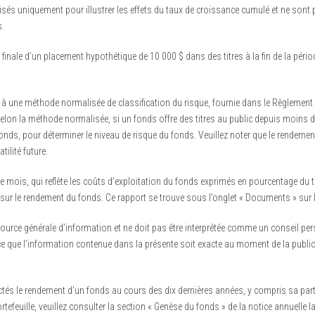
isés uniquement pour illustrer les effets du taux de croissance cumulé et ne sont
.
 finale d’un placement hypothétique de 10 000 $ dans des titres à la fin de la pério
ne méthode normalisée de classification du risque, fournie dans le Règlement 81-
elon la méthode normalisée, si un fonds offre des titres au public depuis moins de 
onds, pour déterminer le niveau de risque du fonds. Veuillez noter que le rendement
tilité future.
e mois, qui reflète les coûts d’exploitation du fonds exprimés en pourcentage du to
on sur le rendement du fonds. Ce rapport se trouve sous l’onglet « Documents » sur
ource générale d’information et ne doit pas être interprétée comme un conseil per
 à ce que l’information contenue dans la présente soit exacte au moment de la publ
ctés le rendement d’un fonds au cours des dix dernières années, y compris sa par
efeuille, veuillez consulter la section « Genèse du fonds » de la notice annuelle l