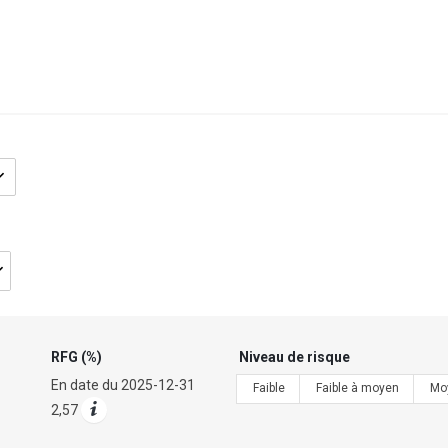
Nom/code
du
fonds
RFG (%)
Niveau de risque
En date du
2025-12-31
Faible
Faible à moyen
Mo
2,57