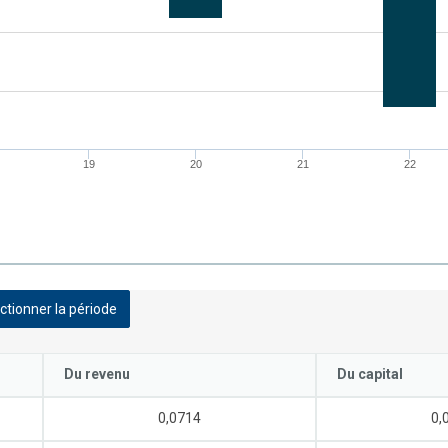
19
20
21
22
ctionner la période
Du revenu
Du capital
0,0714
0,