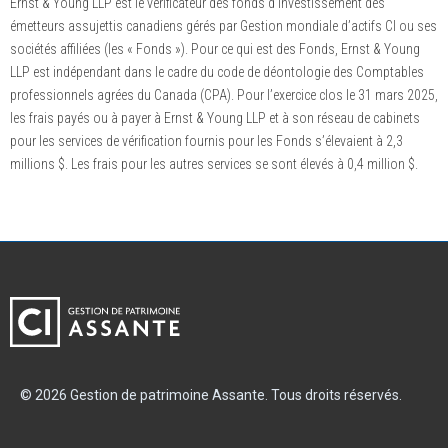
Ernst & Young LLP est le vérificateur des fonds d’investissement des
émetteurs assujettis canadiens gérés par Gestion mondiale d’actifs CI ou ses
sociétés affiliées (les « Fonds »). Pour ce qui est des Fonds, Ernst & Young
LLP est indépendant dans le cadre du code de déontologie des Comptables
professionnels agrées du Canada (CPA). Pour l’exercice clos le 31 mars 2025,
les frais payés ou à payer à Ernst & Young LLP et à son réseau de cabinets
pour les services de vérification fournis pour les Fonds s’élevaient à 2,3
millions $. Les frais pour les autres services se sont élevés à 0,4 million $.
© 2026 Gestion de patrimoine Assante. Tous droits réservés.