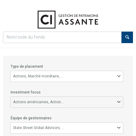
Select
Recherche
search
option
Filter
Type de placement
options
Type
Actions, Marché monétaire, Revenu fixe, Équilibrés
de
placement
Investment focus
Investment
Actions américaines, Actions canadiennes, Actions de PME américaines, 
focus
Équipe de gestionnaires
Équipe
State Street Global Advisors, Gestion mondiale d’actifs CI, CI Segall 
de
gestionnaires